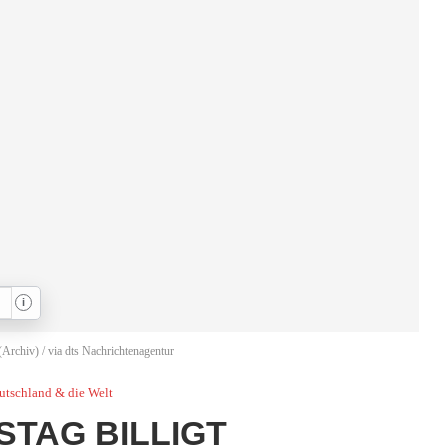
i
Archiv) / via dts Nachrichtenagentur
utschland & die Welt
TAG BILLIGT