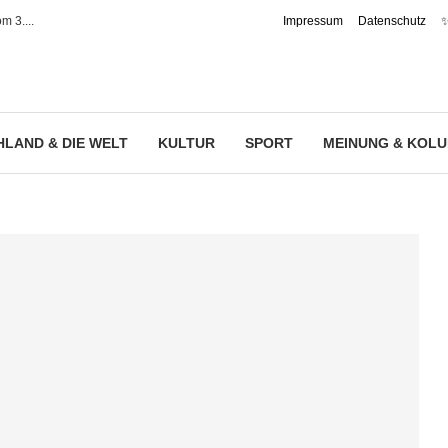
m 3....
Impressum
Datenschutz
✨
LAND & DIE WELT
KULTUR
SPORT
MEINUNG & KOL