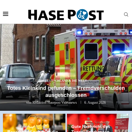
Jetzt bei HASERADIO:
Live Stream
DEUTSCHLAND & DIE WELT
Totes Kleinkind gefunden – Fremdverschulden
ausgeschlossen
von
Redaktion Hasepost Videonews
6. August 2026
Gute Nachricht des
Bauarbeiten gehen in die
Tages: Sparkassen-