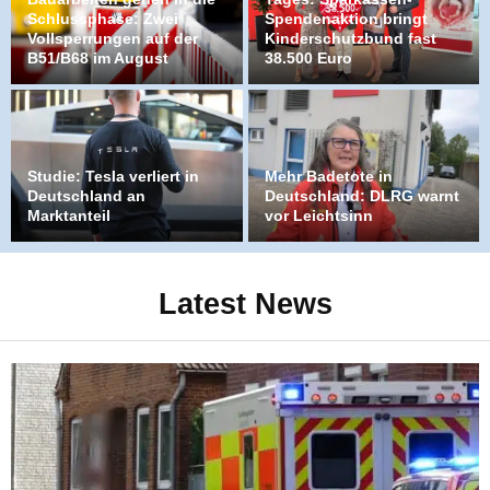
Schlussphase: Zwei
Spendenaktion bringt
Vollsperrungen auf der
Kinderschutzbund fast
B51/B68 im August
38.500 Euro
Studie: Tesla verliert in
Mehr Badetote in
Deutschland an
Deutschland: DLRG warnt
Marktanteil
vor Leichtsinn
Latest News