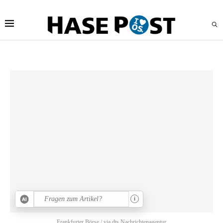
i
Frankfurter Börse / via dts Nachrichtenagentur