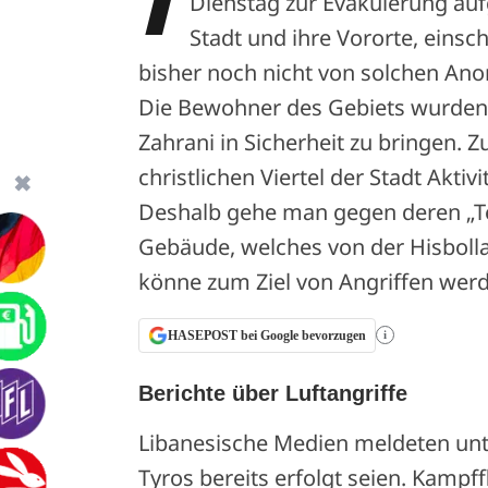
Dienstag zur Evakuierung auf
Stadt und ihre Vororte, einsch
bisher noch nicht von solchen Ano
Die Bewohner des Gebiets wurden 
Zahrani in Sicherheit zu bringen. 
christlichen Viertel der Stadt Akt
✖
Deshalb gehe man gegen deren „Terr
Gebäude, welches von der Hisbolla
könne zum Ziel von Angriffen werden
HASEPOST bei Google bevorzugen
i
Berichte über Luftangriffe
Libanesische Medien meldeten unte
Tyros bereits erfolgt seien. Kampf