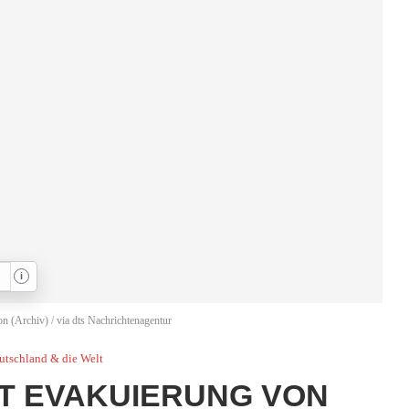
i
on (Archiv) / via dts Nachrichtenagentur
utschland & die Welt
T EVAKUIERUNG VON