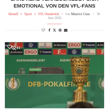
EMOTIONAL VON DEN VFL-FANS
Aktuell
Sport
VfL Osnabrück
von
Maurice Guss
30.
Juni 2026
81