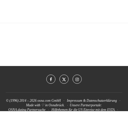
© (1996) 2014 – 2026
osna.com GmbH
·
Impressum
&
Datenschutzerklärung
·
Made with ♡ in Osnabrück. · Unsere Partnerportale:
OSNA.dating Partnersuche
·
Hilfethemen für die US Einreise mit dem ESTA.
·
www.kfz-versicherung-trotz-schufa.com
ZURÜCK NACH OBEN