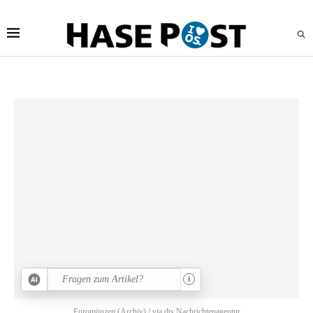
i
Euromünzen (Archiv) / via dts Nachrichtenagentur