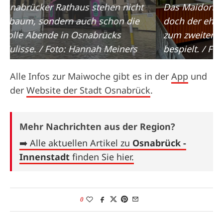
Das Maidorf ist wieder im Alando Ballhaus,
doch der ehemalige Ort wird vom Alando
zum zweiten Mal mit einem Weingarten
bespielt. / Foto: Hannah Meiners
Alle Infos zur Maiwoche gibt es in der
App
und
der
Website der Stadt Osnabrück
.
Mehr Nachrichten aus der Region?
➡️ Alle aktuellen Artikel zu
Osnabrück -
Innenstadt
finden Sie hier.
0