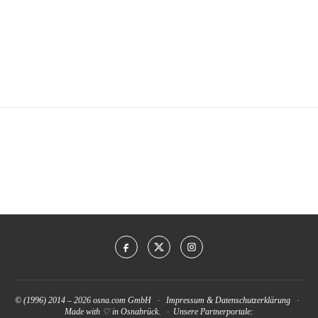
© (1996) 2014 – 2026
osna.com GmbH
·
Impressum
&
Datenschutzerklärung
·
Made with ♡ in Osnabrück. · Unsere Partnerportale: