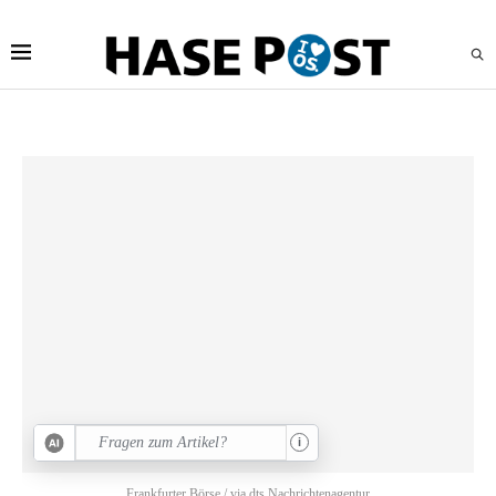
i
Frankfurter Börse / via dts Nachrichtenagentur