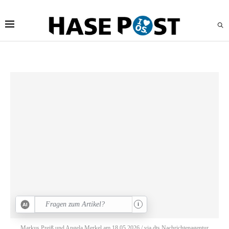
i
Markus Preiß und Angela Merkel am 18.05.2026 / via dts Nachrichtenagentur