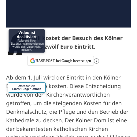
A
Video ist
b Juli kostet der Besuch des Kölner
deaktiviert
Aufgrund Ihrer
Datenschutzeinstellungen
Doms zwölf Euro Eintritt.
wurde das Video nicht
geladen.
HASEPOST bei Google bevorzugen
i
Ab dem 1. Juli wird der Eintritt in den Kölner
Dom zwölf Euro kosten. Diese Entscheidung
Datenschutz-
Einstellungen öffnen
wurde von den Kirchenverantwortlichen
getroffen, um die steigenden Kosten für den
Denkmalschutz, die Pflege und den Betrieb der
Kathedrale zu decken. Der Kölner Dom ist eine
der bekanntesten katholischen Kirchen