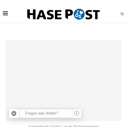
i
Asylunterkunft (Archiv) / via dts Nachrichtenagentur