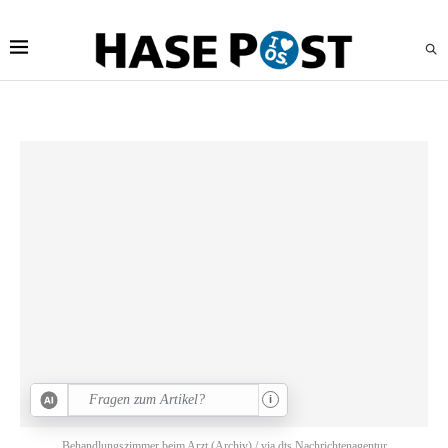
i
Behandlungszimmer beim Arzt (Archiv) / via dts Nachrichtenagentur