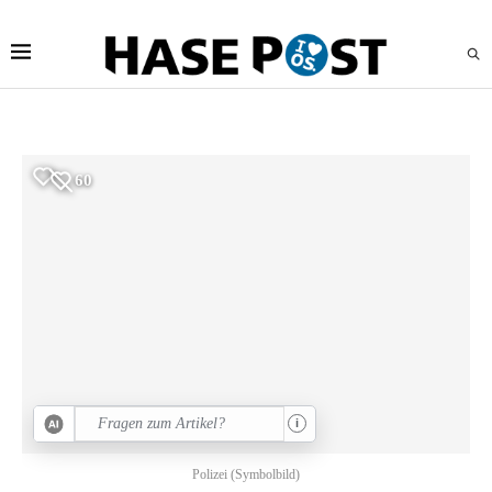
60
i
Polizei (Symbolbild)