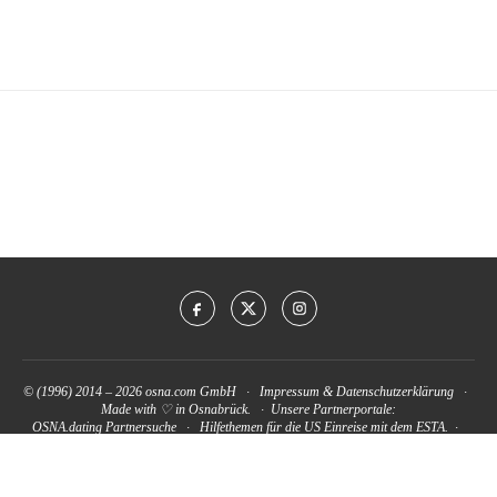
© (1996) 2014 – 2026
osna.com GmbH
·
Impressum
&
Datenschutzerklärung
·
Made with ♡ in Osnabrück. · Unsere Partnerportale:
OSNA.dating Partnersuche
·
Hilfethemen für die US Einreise mit dem ESTA.
·
www.kfz-versicherung-trotz-schufa.com
ZURÜCK NACH OBEN