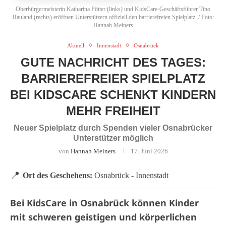
Oberbürgermeisterin Katharina Pötter (links) und KidsCare-Geschäftsführer Tino
Rauland (rechts) eröffnen Unterstützern offiziell den barrierefreien Spielplatz. / Foto:
Hannah Meiners
Aktuell
Innenstadt
Osnabrück
GUTE NACHRICHT DES TAGES:
BARRIEREFREIER SPIELPLATZ
BEI KIDSCARE SCHENKT KINDERN
MEHR FREIHEIT
Neuer Spielplatz durch Spenden vieler Osnabrücker
Unterstützer möglich
von
Hannah Meiners
17. Juni 2026
📍
Ort des Geschehens:
Osnabrück - Innenstadt
Bei KidsCare in Osnabrück können Kinder
mit schweren geistigen und körperlichen