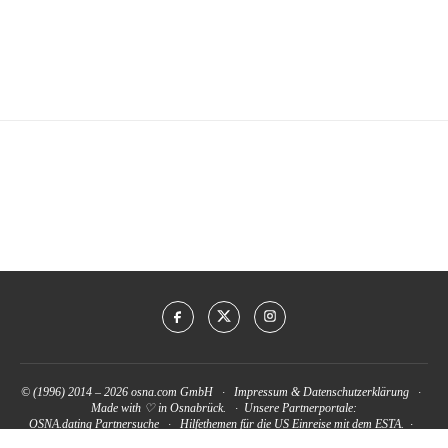
© (1996) 2014 – 2026
osna.com GmbH
·
Impressum
&
Datenschutzerklärung
·
Made with ♡ in Osnabrück. · Unsere Partnerportale:
OSNA.dating Partnersuche
·
Hilfethemen für die US Einreise mit dem ESTA.
·
www.kfz-versicherung-trotz-schufa.com