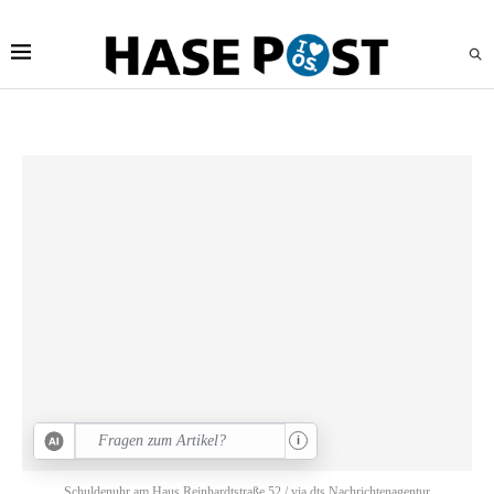
i
Schuldenuhr am Haus Reinhardtstraße 52 / via dts Nachrichtenagentur