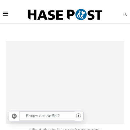
i
Philipp Amthor (Archiv) / via dts Nachrichtenagentur